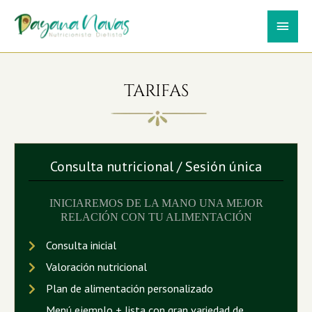
Ir
Men
al
contenido
Prin
TARIFAS
Consulta nutricional / Sesión única
INICIAREMOS DE LA MANO UNA MEJOR
RELACIÓN CON TU ALIMENTACIÓN
Consulta inicial
Valoración nutricional
Plan de alimentación personalizado
Menú ejemplo + lista con gran variedad de